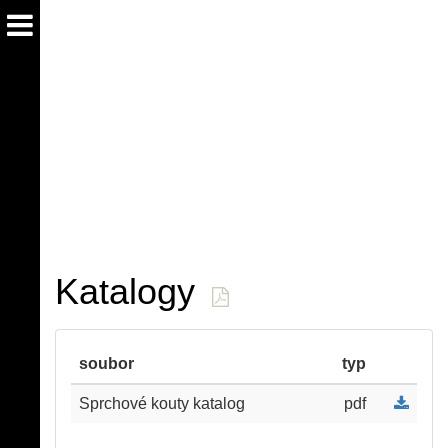
SKLENĚNÉ SPRCHOVÉ KOUTY
Projektujeme, vyrábíme, dodáváme a montujeme luxusní
celoskleněné bezrámové sprchové kouty. Sprchové kouty
vyrábíme jek s otočnými, tak posuvnými dveřmi, ale i v
provedení Walk –in. Vše s obrovským sortimentem kování. Na
přání jsou skla v našich sprchových koutech opatřeny nano
vrstvou pro snazší údržbu. Vyrábíme sprchové kouty pro rodinné
bydlení, hotely,lázně, atd.
Katalogy
soubor
typ
Sprchové kouty katalog
pdf