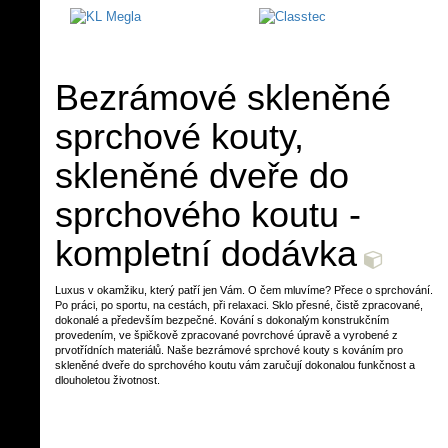
Bezrámové skleněné
sprchové kouty,
skleněné dveře do
sprchového koutu -
kompletní dodávka
DĚLÍCÍ SPRCOVÁ ZÁSTĚNA
SPRCHO
Luxus v okamžiku, který patří jen Vám. O čem mluvíme? Přece o sprchování.
Po práci, po sportu, na cestách, při relaxaci. Sklo přesné, čistě zpracované,
dokonalé a především bezpečné. Kování s dokonalým konstrukčním
ZÁSTĚNA WALK - IN
SPRCHOVÝ K
provedením, ve špičkově zpracované povrchové úpravě a vyrobené z
prvotřídních materiálů. Naše bezrámové sprchové kouty s kováním pro
skleněné dveře do sprchového koutu vám zaručují dokonalou funkčnost a
dlouholetou životnost.
SPRCHOVÝ KOUT
GRAFITOVÁ SP